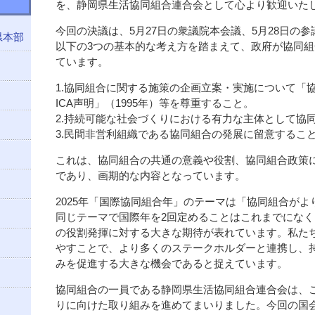
を、静岡県生活協同組合連合会として心より歓迎いた
今回の決議は、5月27日の衆議院本会議、5月28日の
県本部
以下の3つの基本的な考え方を踏まえて、政府が協同
ています。
1.協同組合に関する施策の企画立案・実施について「
ICA声明」（1995年）等を尊重すること。
2.持続可能な社会づくりにおける有力な主体として協
3.民間非営利組織である協同組合の発展に留意するこ
これは、協同組合の共通の意義や役割、協同組合政策
であり、画期的な内容となっています。
2025年「国際協同組合年」のテーマは「協同組合が
同じテーマで国際年を2回定めることはこれまでにな
の役割発揮に対する大きな期待が表れています。私た
やすことで、より多くのステークホルダーと連携し、
みを促進する大きな機会であると捉えています。
協同組合の一員である静岡県生活協同組合連合会は、
りに向けた取り組みを進めてまいりました。今回の国