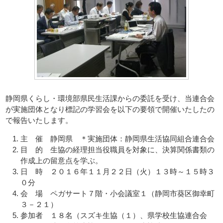
静岡県くらし・環境部県民生活課からの委託を受け、当連合会
が実施団体となり標記の学習会を以下の要領で開催いたしたの
で報告いたします。
主 催 静岡県 ＊実施団体：静岡県生活協同組合連合会
目 的 生協の経理担当役職員を対象に、決算関係書類の
作成上の留意点を学ぶ。
日 時 ２０１６年１１月２２日（火）１３時～１５時３
０分
会 場 ペガサート７階・小会議室１（静岡市葵区御幸町
３－２１）
参加者 １８名（スズキ生協（１）、県学校生協連合会