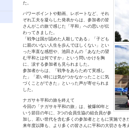
た。
パワーポイントや動画、レポートなど、それ
ぞれ工夫を凝らした発表からは、参加者の皆
さんがこの旅で感じた「平和」への思いが伝
わってきました。
「戦争は国が認めた人殺しである」「子ども
に親のいない人生を歩んでほしくない」とい
った率直な感想や、池田さんの「あなたの望
む平和とは何ですか」という問いかけを胸
に、涙する参加者も見られました。
参加者からは、「戦争をあらためて実感し
た」「若い時には気がつかなかったことに気
づくことができた」といった声が寄せられま
した。
ナガサキ平和の旅を終えて
今回の「ナガサキ平和の旅」は、被爆80年と
いう節目の年に、3つの会員生協の組合員が参
加し、若い世代を含む多くの参加者とともに実施でき
来年度以降も、より多くの皆さんに平和の大切さを考