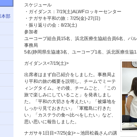
スケジュール
・ガイダンス：7/19(土)ALWFロッキーセンター
県本部
・ナガサキ平和の旅：7/25(金)-27(日)
・振り返りの会：8/23(土)
参加者
ユーコープ組合員15名、浜北医療生協組合員6名、パ
事務局
5名(静岡県生協連3名、ユーコープ1名、浜北医療生協1
ガイダンス<7/19(土)>
出席者はまず自己紹介をしました。事務局よ
り平和の旅の概要を説明し、チームでミーテ
ィングタイム。その後、チームごと、「この
旅で楽しみにしていること」を発表しまし
た。「平和の大切さを考えたい」「被爆地を
しっかり見ておきたい」「軍艦島に行きた
い」「カステラの食べ比べをしたい」など、
思い思いに報告しました。
ナガサキ1日目<7/25(金)>～池田松義さんの講