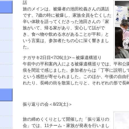
話
旅のメインは、被爆者の池田松義さんの講話
です。7歳の時に被爆し、家族全員を亡くした
辛い体験を語ってくださった池田さんの「家
族がいて、帰る家があり、安心して話がで
き、食べ物や飲める水があることが平和」と
いう言葉は、参加者たちの心に深く響きまし
た。
ナガサキ2日目<7/26(土)>～被爆遺構巡り
午前中の平和案内人による被爆遺構巡りでは、平和公
痕を間近で感じました。参加者からは「丁寧に説明し
という感想が寄せられました。このほか、午後の自由
れたり、長崎の街を散策したりと、それぞれの形で長
振り返りの会＜8/23(土)＞
旅の締めくくりとして開催した「振り
返りの
会」では、11チーム・家族が発表を行いまし