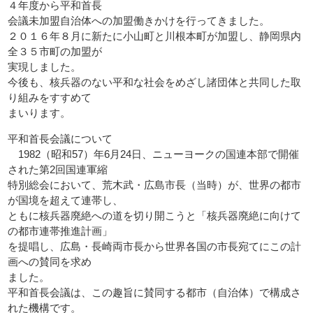
４年度から平和首長
会議未加盟自治体への加盟働きかけを行ってきました。
２０１６年８月に新たに小山町と川根本町が加盟し、静岡県内
全３５市町の加盟が
実現しました。
今後も、核兵器のない平和な社会をめざし諸団体と共同した取
り組みをすすめて
まいります。
平和首長会議について
1982（昭和57）年6月24日、ニューヨークの国連本部で開催
された第2回国連軍縮
特別総会において、荒木武・広島市長（当時）が、世界の都市
が国境を超えて連帯し、
ともに核兵器廃絶への道を切り開こうと「核兵器廃絶に向けて
の都市連帯推進計画」
を提唱し、広島・長崎両市長から世界各国の市長宛てにこの計
画への賛同を求め
ました。
平和首長会議は、この趣旨に賛同する都市（自治体）で構成さ
れた機構です。