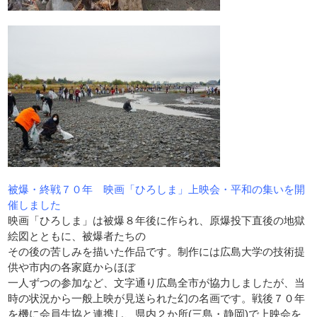
被爆・終戦７０年 映画「ひろしま」上映会・平和の集いを開
催しました
映画「ひろしま」は被爆８年後に作られ、原爆投下直後の地獄
絵図とともに、被爆者たちの
その後の苦しみを描いた作品です。制作には広島大学の技術提
供や市内の各家庭からほぼ
一人ずつの参加など、文字通り広島全市が協力しましたが、当
時の状況から一般上映が見送られた幻の名画です。戦後７０年
を機に会員生協と連携し、県内２か所(三島・静岡)で上映会を