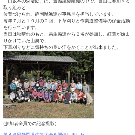
「口坂本の森活動」は、当協議会組織の中で、自由に参加する
取り組みと
位置づけられ、静岡県漁連が事務局を担当しています。
毎年７月と１０月の２回、下草刈りと作業道整備等の保全活動
を行っています。
当日は秋晴れのもと、県生協連から２名が参加し、紅葉が始ま
りかけていた山奥で、
下草刈りなどに気持ちの良い汗をかくことが出来ました。
(参加者全員での記念撮影）
第４６回静岡県生協大会を開催しました