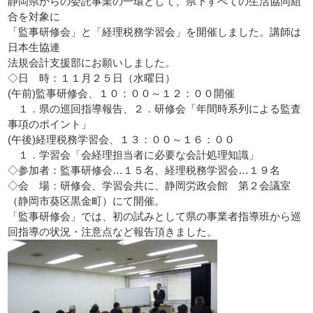
静岡県からの委託事業の一環として、県下すべての生活協同組
合を対象に
「監事研修会」と「経理税務学習会」を開催しました。講師は
日本生協連
法規会計支援部にお願いしました。
◇日 時：１１月２５日（水曜日）
(午前)監事研修会、１０：００～１２：００開催
１．県の巡回指導報告、２．研修会「年間時系列による監査
事項のポイント」
(午後)経理税務学習会、１３：００～１６：００
１．学習会「会経理担当者に必要な会計処理知識」
◇参加者：監事研修会…１５名、経理税務学習会…１９名
◇会 場：研修会、学習会共に、静岡労政会館 第２会議室
（静岡市葵区黒金町）にて開催。
「監事研修会」では、初の試みとして県の事業者指導班から巡
回指導の状況・注意点など報告頂きました。