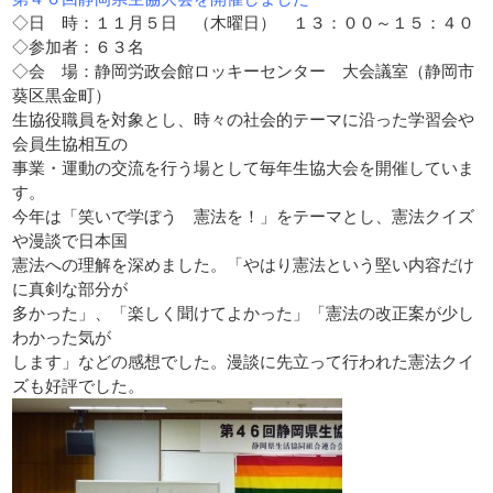
◇日 時：１１月５日 （木曜日） １３：００～１５：４０
◇参加者：６３名
◇会 場：静岡労政会館ロッキーセンター 大会議室（静岡市
葵区黒金町）
生協役職員を対象とし、時々の社会的テーマに沿った学習会や
会員生協相互の
事業・運動の交流を行う場として毎年生協大会を開催していま
す。
今年は「笑いで学ぼう 憲法を！」をテーマとし、憲法クイズ
や漫談で日本国
憲法への理解を深めました。「やはり憲法という堅い内容だけ
に真剣な部分が
多かった」、「楽しく聞けてよかった」「憲法の改正案が少し
わかった気が
します」などの感想でした。漫談に先立って行われた憲法クイ
ズも好評でした。