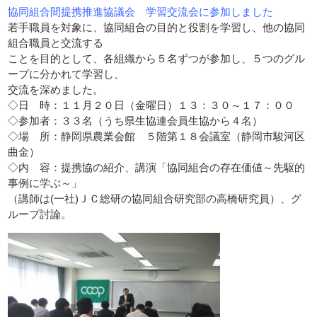
協同組合間提携推進協議会 学習交流会に参加しました
若手職員を対象に、協同組合の目的と役割を学習し、他の協同
組合職員と交流する
ことを目的として、各組織から５名ずつが参加し、５つのグル
ープに分かれて学習し、
交流を深めました。
◇日 時：１１月２０日（金曜日）１３：３０～１７：００
◇参加者：３３名（うち県生協連会員生協から４名）
◇場 所：静岡県農業会館 ５階第１８会議室（静岡市駿河区
曲金）
◇内 容：提携協の紹介、講演「協同組合の存在価値～先駆的
事例に学ぶ～」
（講師は(一社)ＪＣ総研の協同組合研究部の高橋研究員）、グ
ループ討論。