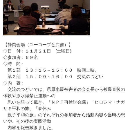
【静岡会場（ユーコープと共催）】
◇日 付：１１月２１日 (土曜日)
◇参加者：６９名
◇時 間：
第１部 １３：１５～１５：００ 映画上映、
第２部 １５：００～１６：００ 交流のつどい
◇内 容：
交流のつどいでは、県原水爆被害者の会会長から被爆直後の
体験や原水爆禁止運動への
思いを語って戴き、「ＮＰＴ再検討会議」「ヒロシマ・ナガ
サキ平和の旅」「春休み
親子平和の旅」のそれぞれの参加者から活動内容や当時の想
いや、その後の実践活動
内容を報告戴きました。