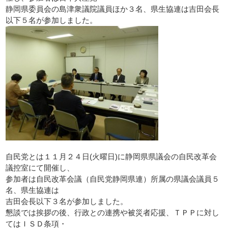
静岡県委員会の島津衆議院議員ほか３名、県生協連は吉田会長
以下５名が参加しました。
自民党とは１１月２４日(火曜日)に静岡県県議会の自民改革会
議控室にて開催し、
参加者は自民改革会議（自民党静岡県連）所属の県議会議員５
名、県生協連は
吉田会長以下３名が参加しました。
懇談では挨拶の後、行政との連携や被災者応援、ＴＰＰに対し
てはＩＳＤ条項・