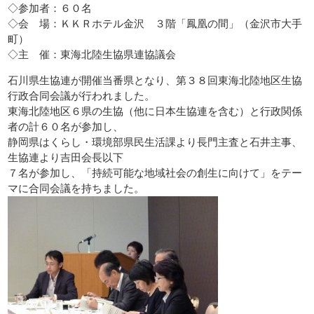
◇参加者：６０名
◇会 場：ＫＫＲホテル金沢 ３階「鳳凰の間」（金沢市大手
町）
◇主 催：東海北陸生協県連協議会
石川県生協連が開催当番県となり、第３８回東海北陸地区生協
行政合同会議が行われました。
東海北陸地区６県の生協（他に日本生協連を含む）と行政関係
者の計６０名が参加し、
静岡県はくらし・環境部県民生活課より長門主査と石井主事、
生協連より吉田会長以下
７名が参加し、「持続可能な地域社会の創生に向けて」をテー
マに合同会議を持ちました。