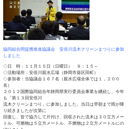
協同組合間提携推進協議会 安倍川流木クリーンまつりに参加
しました
◇日 時：１１月１５日（日曜日） ９：１５～
◇活動場所：安倍川親水広場（静岡市葵区田町）
◇参加者：当協議会１６７名（親水広場全体では１，２００
名）
２０１２国際協同組合年静岡県実行委員会事業を継続し、今年
も「第１３回安倍川
流木クリーンまつり」に参加しました。当日は早朝まで雨が降
り続きましたが次第に
回復し、皆で協力して片付け、回収された流木は３０立方メー
トル、可燃物は５立方メートル、不燃物は２立方メートルにの