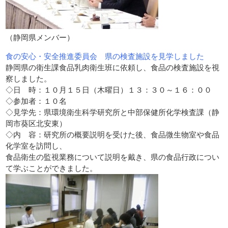
（静岡県メンバー）
食の安心・安全推進委員会 県の検査施設を見学しました
静岡県の衛生課食品乳肉衛生班に依頼し、食品の検査施設を視
察しました。
◇日 時：１０月１５日（木曜日）１３：３０～１６：００
◇参加者：１０名
◇見学先：県環境衛生科学研究所と中部保健所化学検査課（静
岡市葵区北安東）
◇内 容：研究所の概要説明を受けた後、食品微生物室や食品
化学室を訪問し、
食品衛生の監視業務について説明を戴き、県の食品行政につい
て学ぶことができました。