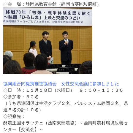
◇会 場：静岡県教育会館（静岡市葵区駿府町）
協同組合間提携推進協議会 女性交流会議に参加しました
◇日 時：１１月１８日（水曜日） ９：００～１５：３０
◇参加者：３２名
（うち県連関係は生活クラブ２名、パルシステム静岡３名、県
連５名の計１０名）
◇視察先：
酪農王国オラッチェ（函南東部農協）～函南町農村環境改善セ
ンター【交流会】～