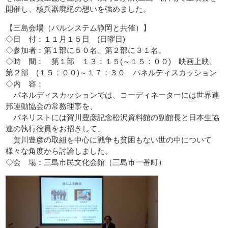
開催し、核兵器廃絶の想いを強めました。
【三島会場（パルシステム静岡と共催）】
◇日 付：１１月１５日 (日曜日)
◇参加者：第１部に５０名、第２部に３１名。
◇時 間： 第１部 １３：１５(～１５：００) 映画上映、
第２部 (１５：００)～１７：３０ パネルディスカッション
◇内 容：
パネルディスカッションでは、コーディネーターには世界連
邦運動協会の常務理事を、
パネリストには賀川豊彦記念松沢資料館の副館長と日本生協
連の執行役員をお招きして、
賀川豊彦の取組を中心に戦争も貧困もない世の中について
様々な角度から討論しました。
◇会 場：三島市民文化会館（三島市一番町）