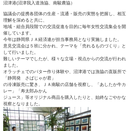
沼津港(沼津我入道漁協、南駿農協）
協議会の提携各団体の生産・流通・販売の実態を把握し、相互
理解を深めると共に、
地域・組合員段階での交流促進を目的に毎年女性交流集会を開
催しています。
今年は静岡県ＪＡ経済連が担当事務局となり実施しました。
意見交流会は５班に分かれ、テーマを「売れるものづくり」と
して行いました。
難しいテーマでしたが、様々な立場・視点からの交流が行われ
ました。
オラッチェでのバター作り体験や、沼津港では漁協の直販所で
「静岡発 さばじゃが君」
の冷凍販売に驚き、ＪＡ南駿の店舗を視察し、「あしたか牛カ
レー」「寿太郎みかん
ジュース」等オリジナル商品を購入したりと、始終なごやかな
視察となりました。