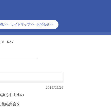
ME>>
サイトマップ>>
お問合せ>>
ス No.2
2016/05/26
き誇る中由比の
て集結集会を