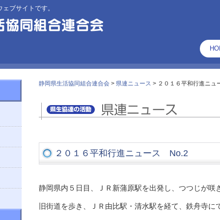
ウェブサイトです。
HO
静岡県生活協同組合連合会
>
県連ニュース
>
２０１６平和行進ニュー
２０１６平和行進ニュース No.2
静岡県内５日目、ＪＲ新蒲原駅を出発し、つつじが咲
旧街道を歩き、ＪＲ由比駅・清水駅を経て、鉄舟寺に