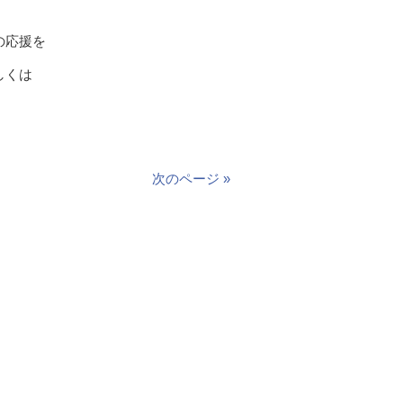
の応援を
しくは
次のページ »