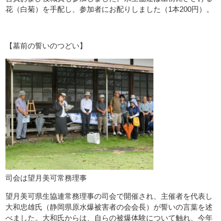
花（白菊）を手配し、参加者にお配りしました（1本200円）。
【墓前の誓いのつどい】
司会は望月美可常務理事
望月美可県生協連常務理事の司会で開催され、主催者を代表し
大和忠雄氏（静岡県原水爆被害者の会会長）が誓いの言葉を述
べました。大和氏からは、自らの被爆体験について触れ、今年