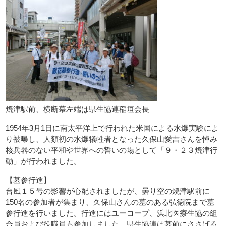
焼津駅前、横断幕左端は県生協連稲垣会長
1954年3月1日に南太平洋上で行われた米国による水爆実験によ
り被曝し、人類初の水爆犠牲者となった久保山愛吉さんを悼み
核兵器のない平和や世界への誓いの場として「９・２３焼津行
動」が行われました。
【墓参行進】
台風１５号の影響が心配されましたが、曇り空の焼津駅前に
150名の参加者が集まり、久保山さんの墓のある弘徳院まで墓
参行進を行いました。行進にはユーコープ、浜北医療生協の組
合員および役職員も参加しました。県生協連は墓前にささげる