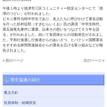
午後１時より焼津市三区コミュニティー防災センターにて「焼
津のつどい」が行われました。
ビキニ事件当時中学生であり、友人たちに呼びかけて署名活動
を行った杉村征郎（すぎむらいくお）氏の講演「中学生時代、
第五福竜丸事件に遭遇、以来その想いをつなげて６５年を語
る」が行われました。続いて各団体からの活動発言がされまし
た。平和行進通し行進者からのあいさつ、ヒバクシャ国際署名
をすすめる静岡県連絡会からの署名を広げる取り組みなどが報
告されました。
« 前のページ
次のページ »
県生協連の紹介
重点方針
役員体制・組織状況