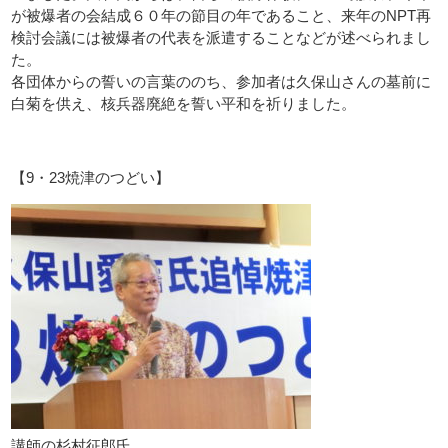
が被爆者の会結成６０年の節目の年であること、来年のNPT再
検討会議には被爆者の代表を派遣することなどが述べられまし
た。
各団体からの誓いの言葉ののち、参加者は久保山さんの墓前に
白菊を供え、核兵器廃絶を誓い平和を祈りました。
【9・23焼津のつどい】
講師の杉村征郎氏